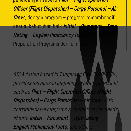
Officer (Flight Dispatcher) – Cargo Personel – Air
Crew
, dengan program – program komprehensif
sesuai kebutuhan baik
Initial – Recurrent – Type
Rating – English Proficiency Test
, Pilot
Preparation Programs dan lain lain.
SDI Aviation based in Tangerang City, INDONESIA,
provides services in preparing aviation personnel
such as
Pilot – Flight Operation Officer (Flight
Dispatcher) – Cargo Personnel – Air Crew
, with
comprehensive programs according to the needs
of both
Initial – Recurrent – Type Rating –
English Proficiency Tests
, and others.