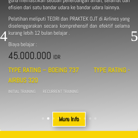
guna memastikan sebuah penerbangan aman, selamat dan
efisien dari satu bandar udara ke bandar udara lainnya.
Pelatihan meliputi TEORI dan PRAKTEK OJT di Airlines yang
diselenggarakan secara komprehensif dan efektif selama
kurang lebih 12 bulan belajar .
Biaya belajar :
45.000.000
IDR
TYPE RATING – BOEING 737 TYPE RATING -
AIRBUS 320
INITIAL TRAINING RECURRENT TRAINING
More Info