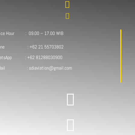


fice Hour : 09.00 – 17.00 WIB
one : +62 21 55703802
atsApp : +62 81288030900
Mail : sdiaviation@gmail.com

